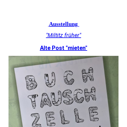
Ausstellung
"Miltitz früher"
Alte Post "mieten"