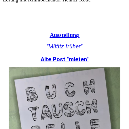
Ausstellung
"Miltitz früher"
Alte Post "mieten"