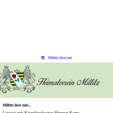
Miltitz liest mit
Miltitz liest mit...
Lesung mit Krimibuchautor Henner Kotte