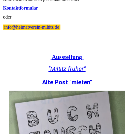
Kontaktformular
oder
info@heimatverein-miltitz de
Ausstellung
"Miltitz früher"
Alte Post "mieten"