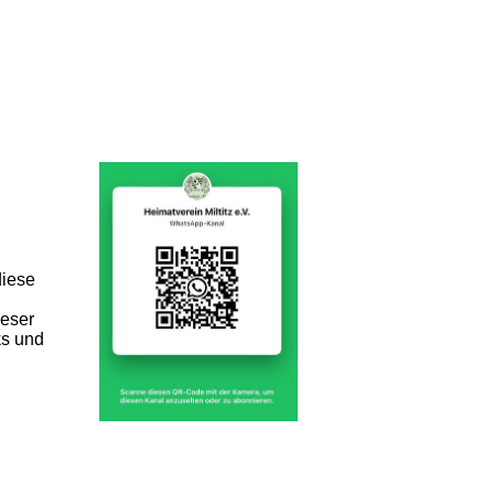
diese
ieser
ks und