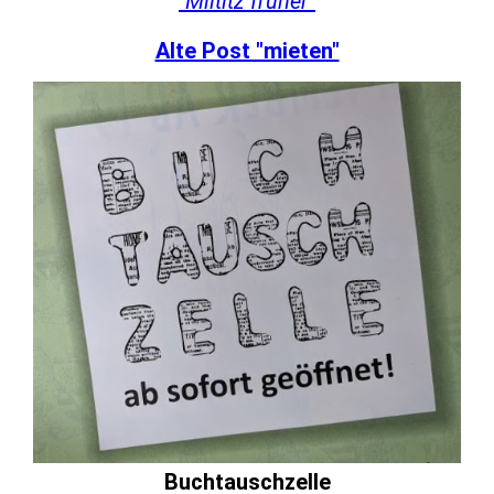
"Miltitz früher"
Alte Post "mieten"
Buchtauschzelle