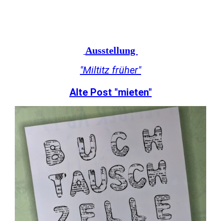
Ausstellung
"Miltitz früher"
Alte Post "mieten"