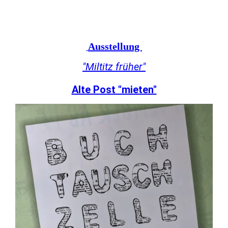
Ausstellung
"Miltitz früher"
Alte Post "mieten"