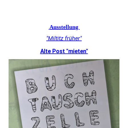
Ausstellung
"Miltitz früher"
Alte Post "mieten"