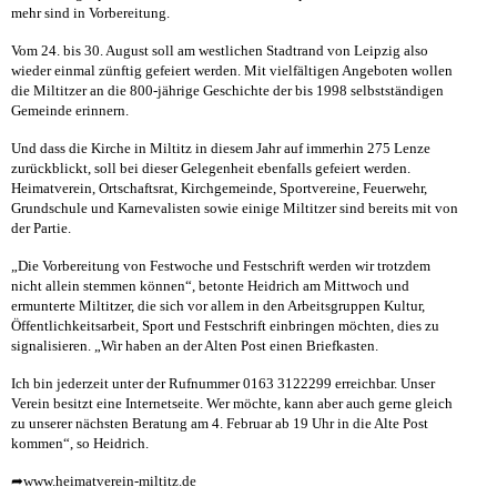
mehr sind in Vorbereitung.
Vom 24. bis 30. August soll am westlichen Stadtrand von Leipzig also
wieder einmal zünftig gefeiert werden. Mit vielfältigen Angeboten wollen
die Miltitzer an die 800-jährige Geschichte der bis 1998 selbstständigen
Gemeinde erinnern.
Und dass die Kirche in Miltitz in diesem Jahr auf immerhin 275 Lenze
zurückblickt, soll bei dieser Gelegenheit ebenfalls gefeiert werden.
Heimatverein, Ortschaftsrat, Kirchgemeinde, Sportvereine, Feuerwehr,
Grundschule und Karnevalisten sowie einige Miltitzer sind bereits mit von
der Partie.
„Die Vorbereitung von Festwoche und Festschrift werden wir trotzdem
nicht allein stemmen können“, betonte Heidrich am Mittwoch und
ermunterte Miltitzer, die sich vor allem in den Arbeitsgruppen Kultur,
Öffentlichkeitsarbeit, Sport und Festschrift einbringen möchten, dies zu
signalisieren. „Wir haben an der Alten Post einen Briefkasten.
Ich bin jederzeit unter der Rufnummer 0163 3122299 erreichbar. Unser
Verein besitzt eine Internetseite. Wer möchte, kann aber auch gerne gleich
zu unserer nächsten Beratung am 4. Februar ab 19 Uhr in die Alte Post
kommen“, so Heidrich.
➦
www.heimatverein-miltitz.de