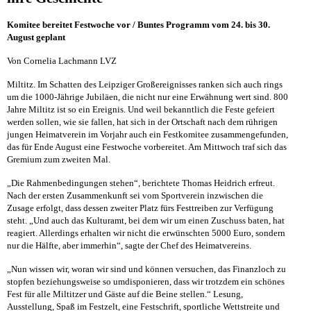
Komitee bereitet Festwoche vor / Buntes Programm vom 24. bis 30.
August geplant
Von Cornelia Lachmann LVZ
Miltitz. Im Schatten des Leipziger Großereignisses ranken sich auch rings
um die 1000-Jährige Jubiläen, die nicht nur eine Erwähnung wert sind. 800
Jahre Miltitz ist so ein Ereignis. Und weil bekanntlich die Feste gefeiert
werden sollen, wie sie fallen, hat sich in der Ortschaft nach dem rührigen
jungen Heimatverein im Vorjahr auch ein Festkomitee zusammengefunden,
das für Ende August eine Festwoche vorbereitet. Am Mittwoch traf sich das
Gremium zum zweiten Mal.
„Die Rahmenbedingungen stehen“, berichtete Thomas Heidrich erfreut.
Nach der ersten Zusammenkunft sei vom Sportverein inzwischen die
Zusage erfolgt, dass dessen zweiter Platz fürs Festtreiben zur Verfügung
steht. „Und auch das Kulturamt, bei dem wir um einen Zuschuss baten, hat
reagiert. Allerdings erhalten wir nicht die erwünschten 5000 Euro, sondern
nur die Hälfte, aber immerhin“, sagte der Chef des Heimatvereins.
„Nun wissen wir, woran wir sind und können versuchen, das Finanzloch zu
stopfen beziehungsweise so umdisponieren, dass wir trotzdem ein schönes
Fest für alle Miltitzer und Gäste auf die Beine stellen.“ Lesung,
Ausstellung, Spaß im Festzelt, eine Festschrift, sportliche Wettstreite und