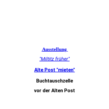
IMG_20180302_202732
IMG_20180302_213753
IMG_20180302_213756
IMG_20180302_213858
Ausstellung
"Miltitz früher"
Alte Post "mieten"
Buchtauschzelle
vor der Alten Post