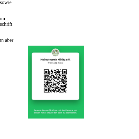
 sowie
 am
schrift
nn aber