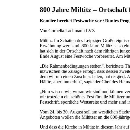
800 Jahre Miltitz – Ortschaft 
Komitee bereitet Festwoche vor / Buntes Pro
Von Cornelia Lachmann LVZ
Miltitz. Im Schatten des Leipziger Großereignisse
Erwähnung wert sind. 800 Jahre Miltitz ist so ein 
hat sich in der Ortschaft nach dem rührigen jun
Ende August eine Festwoche vorbereitet. Am Mi
„Die Rahmenbedingungen stehen“, berichtete Th
inzwischen die Zusage erfolgt, dass dessen zweit
dem wir um einen Zuschuss baten, hat reagiert. A
Hälfte, aber immerhin“, sagte der Chef des Heima
„Nun wissen wir, woran wir sind und können ver
wir trotzdem ein schönes Fest für alle Miltitzer u
Festschrift, sportliche Wettstreite und mehr sind 
Vom 24. bis 30. August soll am westlichen Stadtr
Angeboten wollen die Miltitzer an die 800-jährig
Und dass die Kirche in Miltitz in diesem Jahr auf