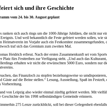
feiert sich und ihre Geschichte
gramm vom 24. bis 30. August geplant
s ranken sich auch rings um die 1000-Jährige Jubiläen, die nicht nur ei
Ereignis. Und weil bekanntlich die Feste gefeiert werden sollen, wie sie
gen Heimatverein im Vorjahr auch ein Festkomitee zusammengefunden, d
ttwoch traf sich das Gremium zum zweiten Mal.
omas Heidrich erfreut. Nach der ersten Zusammenkunft sei vom Sportv
er Platz fürs Festtreiben zur Verfügung steht. „Und auch das Kulturamt,
llerdings erhalten wir nicht die erwünschten 5000 Euro, sondern nur di
tvereins.
suchen, das Finanzloch zu stopfen beziehungsweise so umdisponieren,
nd Gäste auf die Beine stellen.“ Lesung, Ausstellung, Spaß im Festzelt, 
in Vorbereitung.
and von Leipzig also wieder einmal zünftig gefeiert werden. Mit vielfäl
e Geschichte der bis 1998 selbstständigen Gemeinde erinnern.
 immerhin 275 Lenze zurückblickt, soll bei dieser Gelegenheit ebenfalls