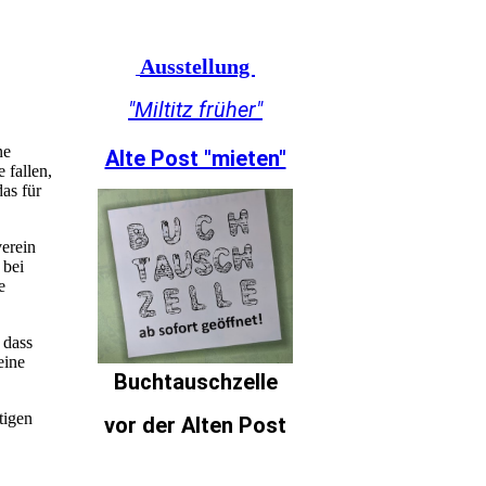
Ausstellung
"Miltitz früher"
ne
Alte Post "mieten"
 fallen,
as für
erein
 bei
e
 dass
eine
Buchtauschzelle
tigen
vor der Alten Post