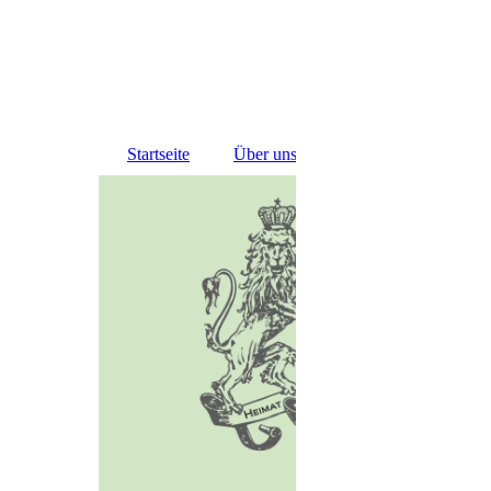
Startseite
Über uns
Termine
mehr üb