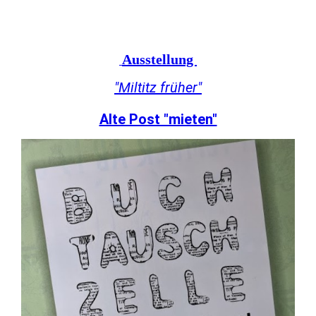
Ausstellung
"Miltitz früher"
Alte Post "mieten"