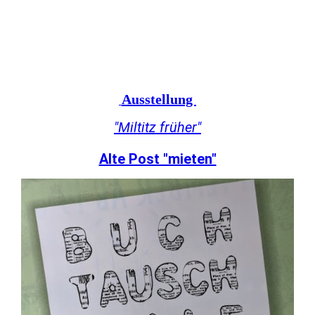
Ausstellung
"Miltitz früher"
Alte Post "mieten"