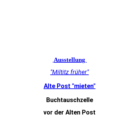
IMG_5620
IMG_5621
IMG_5623
Ausstellung
"Miltitz früher"
Alte Post "mieten"
Buchtauschzelle
vor der Alten Post