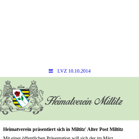
LVZ 10.10.2014
Heimatverein präsentiert sich in Miltitz' Alter Post Miltitz
Mit einer öffentlichen Präsentation will sich der im März