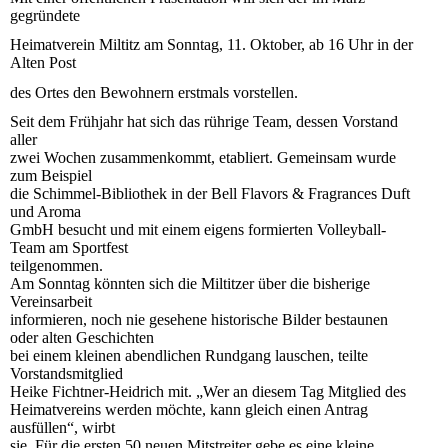
gegründete
Heimatverein Miltitz am Sonntag,
11. Oktober, ab 16 Uhr in der
Alten Post
des Ortes den Bewohnern erstmals vorstellen.
Seit dem Frühjahr hat sich das rührige Team, dessen Vorstand
aller
zwei Wochen zusammenkommt, etabliert. Gemeinsam wurde
zum Beispiel
die Schimmel-Bibliothek in der Bell Flavors & Fragrances Duft
und Aroma
GmbH besucht und mit einem eigens formierten Volleyball-
Team am Sportfest
teilgenommen.
Am Sonntag könnten sich die Miltitzer über die bisherige
Vereinsarbeit
informieren, noch nie gesehene historische Bilder bestaunen
oder alten Geschichten
bei einem kleinen abendlichen Rundgang lauschen, teilte
Vorstandsmitglied
Heike Fichtner-Heidrich mit. „Wer an diesem Tag Mitglied des
Heimatvereins werden möchte, kann gleich einen Antrag
ausfüllen“, wirbt
sie. Für die ersten 50 neuen Mitstreiter gebe es eine kleine