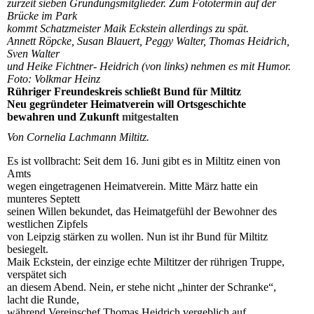
zurzeit sieben Gründungsmitglieder. Zum Fototermin auf der
Brücke im Park
kommt Schatzmeister Maik Eckstein allerdings zu spät.
Annett Röpcke, Susan Blauert, Peggy Walter, Thomas Heidrich,
Sven Walter
und Heike Fichtner- Heidrich (von links) nehmen es mit Humor.
Foto: Volkmar Heinz
Rühriger Freundeskreis schließt Bund für Miltitz
Neu gegründeter Heimatverein will Ortsgeschichte
bewahren und Zukunft
mitgestalten
Von Cornelia Lachmann Miltitz.
Es ist vollbracht: Seit dem 16. Juni gibt es in Miltitz einen von
Amts
wegen eingetragenen Heimatverein. Mitte März hatte ein
munteres Septett
seinen Willen bekundet, das Heimatgefühl der Bewohner des
westlichen Zipfels
von Leipzig stärken zu wollen. Nun ist ihr Bund für Miltitz
besiegelt.
Maik Eckstein, der einzige echte Miltitzer der rührigen Truppe,
verspätet sich
an diesem Abend. Nein, er stehe nicht „hinter der Schranke“,
lacht die Runde,
während Vereinschef Thomas Heidrich vergeblich auf