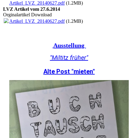
Artikel_LVZ_20140627.pdf
(1.2MB)
LVZ Artikel vom 27.6.2014
Orginalartikel Download
Artikel_LVZ_20140627.pdf
(1.2MB)
Ausstellung
"Miltitz früher"
Alte Post "mieten"