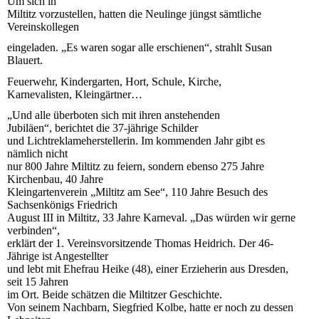
Um sich in
Miltitz vorzustellen, hatten die Neulinge jüngst sämtliche
Vereinskollegen
eingeladen. „Es waren sogar alle erschienen“, strahlt Susan
Blauert.
Feuerwehr, Kindergarten, Hort, Schule, Kirche,
Karnevalisten, Kleingärtner…
„Und alle überboten sich mit ihren anstehenden
Jubiläen“, berichtet die 37-jährige Schilder
und Lichtreklameherstellerin. Im kommenden Jahr gibt es
nämlich nicht
nur 800 Jahre Miltitz zu feiern, sondern ebenso 275 Jahre
Kirchenbau, 40 Jahre
Kleingartenverein „Miltitz am See“, 110 Jahre Besuch des
Sachsenkönigs Friedrich
August III in Miltitz, 33 Jahre Karneval. „Das würden wir gerne
verbinden“,
erklärt der 1. Vereinsvorsitzende Thomas Heidrich. Der 46-
Jährige ist Angestellter
und lebt mit Ehefrau Heike (48), einer Erzieherin aus Dresden,
seit 15 Jahren
im Ort. Beide schätzen die Miltitzer Geschichte.
Von seinem Nachbarn, Siegfried Kolbe, hatte er noch zu dessen