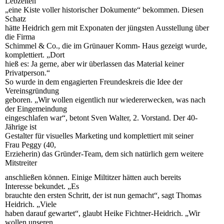
Lebzeiten
„eine Kiste voller historischer Dokumente“ bekommen. Diesen
Schatz
hätte Heidrich gern mit Exponaten der jüngsten Ausstellung über
die Firma
Schimmel & Co., die im Grünauer Komm- Haus gezeigt wurde,
komplettiert. „Dort
hieß es: Ja gerne, aber wir überlassen das Material keiner
Privatperson.“
So wurde in dem engagierten Freundeskreis die Idee der
Vereinsgründung
geboren. „Wir wollen eigentlich nur wiedererwecken, was nach
der Eingemeindung
eingeschlafen war“, betont Sven Walter, 2. Vorstand. Der 40-
Jährige ist
Gestalter für visuelles Marketing und komplettiert mit seiner
Frau Peggy (40,
Erzieherin) das Gründer-Team, dem sich natürlich gern weitere
Mitstreiter
anschließen können. Einige Miltitzer hätten auch bereits
Interesse bekundet. „Es
brauchte den ersten Schritt, der ist nun gemacht“, sagt Thomas
Heidrich. „Viele
haben darauf gewartet“, glaubt Heike Fichtner-Heidrich. „Wir
wollen unseren