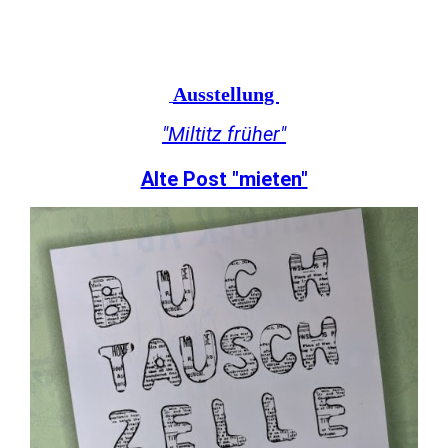
Ausstellung
"Miltitz früher"
Alte Post "mieten"