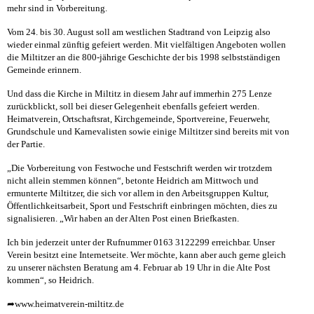
mehr sind in Vorbereitung.
Vom 24. bis 30. August soll am westlichen Stadtrand von Leipzig also
wieder einmal zünftig gefeiert werden. Mit vielfältigen Angeboten wollen
die Miltitzer an die 800-jährige Geschichte der bis 1998 selbstständigen
Gemeinde erinnern.
Und dass die Kirche in Miltitz in diesem Jahr auf immerhin 275 Lenze
zurückblickt, soll bei dieser Gelegenheit ebenfalls gefeiert werden.
Heimatverein, Ortschaftsrat, Kirchgemeinde, Sportvereine, Feuerwehr,
Grundschule und Karnevalisten sowie einige Miltitzer sind bereits mit von
der Partie.
„Die Vorbereitung von Festwoche und Festschrift werden wir trotzdem
nicht allein stemmen können“, betonte Heidrich am Mittwoch und
ermunterte Miltitzer, die sich vor allem in den Arbeitsgruppen Kultur,
Öffentlichkeitsarbeit, Sport und Festschrift einbringen möchten, dies zu
signalisieren. „Wir haben an der Alten Post einen Briefkasten.
Ich bin jederzeit unter der Rufnummer 0163 3122299 erreichbar. Unser
Verein besitzt eine Internetseite. Wer möchte, kann aber auch gerne gleich
zu unserer nächsten Beratung am 4. Februar ab 19 Uhr in die Alte Post
kommen“, so Heidrich.
➦
www.heimatverein-miltitz.de