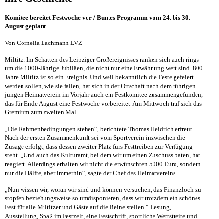
Komitee bereitet Festwoche vor / Buntes Programm vom 24. bis 30.
August geplant
Von Cornelia Lachmann LVZ
Miltitz. Im Schatten des Leipziger Großereignisses ranken sich auch rings
um die 1000-Jährige Jubiläen, die nicht nur eine Erwähnung wert sind. 800
Jahre Miltitz ist so ein Ereignis. Und weil bekanntlich die Feste gefeiert
werden sollen, wie sie fallen, hat sich in der Ortschaft nach dem rührigen
jungen Heimatverein im Vorjahr auch ein Festkomitee zusammengefunden,
das für Ende August eine Festwoche vorbereitet. Am Mittwoch traf sich das
Gremium zum zweiten Mal.
„Die Rahmenbedingungen stehen“, berichtete Thomas Heidrich erfreut.
Nach der ersten Zusammenkunft sei vom Sportverein inzwischen die
Zusage erfolgt, dass dessen zweiter Platz fürs Festtreiben zur Verfügung
steht. „Und auch das Kulturamt, bei dem wir um einen Zuschuss baten, hat
reagiert. Allerdings erhalten wir nicht die erwünschten 5000 Euro, sondern
nur die Hälfte, aber immerhin“, sagte der Chef des Heimatvereins.
„Nun wissen wir, woran wir sind und können versuchen, das Finanzloch zu
stopfen beziehungsweise so umdisponieren, dass wir trotzdem ein schönes
Fest für alle Miltitzer und Gäste auf die Beine stellen.“ Lesung,
Ausstellung, Spaß im Festzelt, eine Festschrift, sportliche Wettstreite und